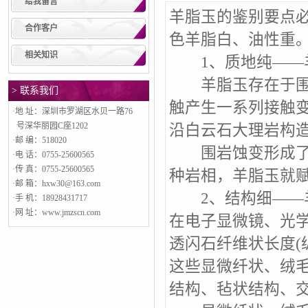
给我留言
羊脂玉的鉴别要点
合作客户
色羊脂白、油性重
相关知识
1、质地纯——羊
羊脂玉存在于围岩
> 联系我们
触产生一系列接触
·地 址：深圳市罗湖区水贝一路76
号深华丽园C座1202
沿白云石大理岩构
·邮 编：518020
围岩蚀变形成了白
·电 话：0755-25600565
·传 真：0755-25600565
种岩相，羊脂玉就
·邮 箱：hxw30@163.com
2、结构细——羊
·手 机：18928431717
·网 址：www.jmzscn.com
在电子显微镜、光
透闪石纤维状长度(纵向)0
这些显微纤状、绒
结构、毡状结构、