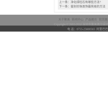
上一条：
净化绿柱石有哪些方法?
下一条：
鉴别珍珠首饰最简易的方法
关于聚美
|
新闻中心
|
产品展示
|
现货展
Copyright © 2003-2018 深圳市聚
电 话：0755-25600565 阿里巴