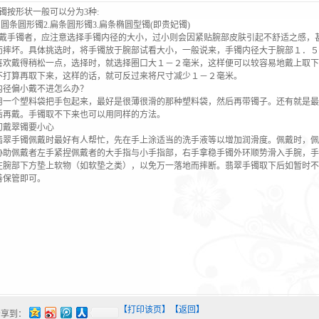
按形状一般可以分为3种:
圆条圆形镯2.扁条圆形镯3.扁条椭圆型镯(即贵妃镯)
手镯者，应注意选择手镯内径的大小，过小则会因紧贴腕部皮肤引起不舒适之感，
而摔坏。具体挑选时，将手镯放于腕部试看大小，一般说来，手镯内径大于腕部１．５
喜欢戴得稍松一点，选择时，就选择圈口大１－２毫米，这样便可以较容易地戴上取下
不打算再取下来，这样的话，就可反过来将尺寸减少１－２毫米。
内径偏小戴不进怎么办？
个塑料袋把手包起来，最好是很薄很滑的那种塑料袋，然后再带镯子。还有就是最
后再戴。手镯取不下来也可以用同样的方法。
翠镯要小心
手镯佩戴时最好有人帮忙，先在手上涂适当的洗手液等以增加润滑度。佩戴时，佩
协助佩戴者左手紧捏佩戴者的大手指与小手指部，右手拿稳手镯外环顺势滑入手腕，手
在腕部下方垫上软物（如软垫之类），以免万一落地而摔断。翡翠手镯取下后如暂时不
善保管即可。
【打印该页】
【返回】
分享到：