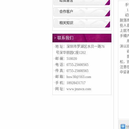
给我留言
手镯
1.
合作客户
初戴
脱落
相关知识
些人
上就
手镯
> 联系我们
用一
沫以
·地 址：深圳市罗湖区水贝一路76
初戴
号深华丽园C座1202
翡翠
·邮 编：518020
松，
·电 话：0755-25600565
注意
·传 真：0755-25600565
中妥
·邮 箱：hxw30@163.com
·手 机：18928431717
·网 址：www.jmzscn.com