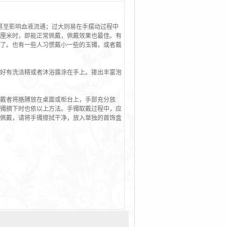
甚至影响血液流通；过大则易在手摆动过程中
厘米时，即能正常佩戴，佩戴效果也最佳。有
了。也有一些人习惯戴小一些的玉镯，或者戴
好有洗洁精或者沐浴露涂在手上。搓出丰富泡
戴者将胳膊放在桌面或柜台上，手部充分放
镯摘下时也依以上方法。手镯取戴过程中，应
佩戴，请将手镯擦拭干净，放入单独的首饰盒